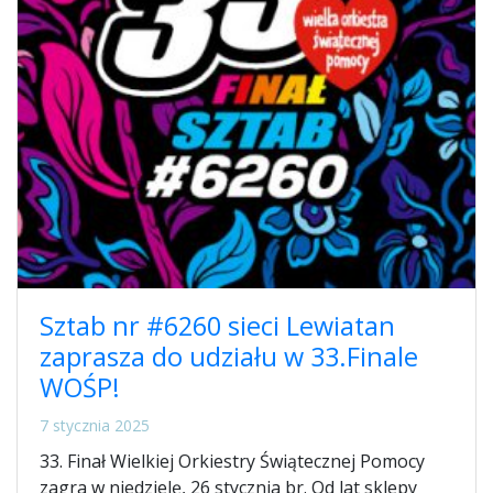
Sztab nr #6260 sieci Lewiatan
zaprasza do udziału w 33.Finale
WOŚP!
7 stycznia 2025
33. Finał Wielkiej Orkiestry Świątecznej Pomocy
zagra w niedzielę, 26 stycznia br. Od lat sklepy