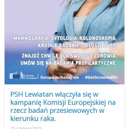
PSH Lewiatan włączyła się w
kampanię Komisji Europejskiej na
rzecz badań przesiewowych w
kierunku raka.
25 czerwca 2025