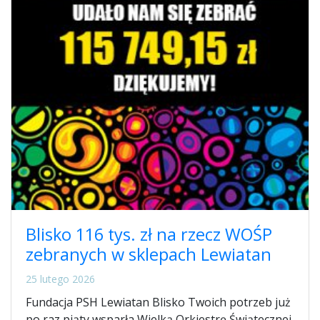
Blisko 116 tys. zł na rzecz WOŚP
zebranych w sklepach Lewiatan
25 lutego 2026
Fundacja PSH Lewiatan Blisko Twoich potrzeb już
po raz piąty wsparła Wielką Orkiestrę Świątecznej