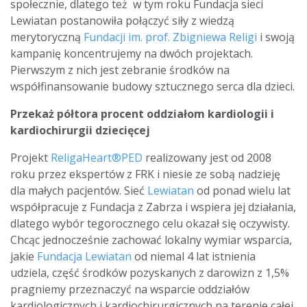
społecznie, dlatego też w tym roku Fundacja sieci
Lewiatan postanowiła połączyć siły z wiedzą
merytoryczną
Fundacji im. prof. Zbigniewa Religi
i swoją
kampanię koncentrujemy na dwóch projektach.
Pierwszym z nich jest zebranie środków na
współfinansowanie budowy sztucznego serca dla dzieci.
Przekaż półtora procent oddziałom kardiologii i
kardiochirurgii dziecięcej
Projekt
ReligaHeart®PED
realizowany jest od 2008
roku przez ekspertów z FRK i niesie ze sobą nadzieję
dla małych pacjentów. Sieć
Lewiatan
od ponad wielu lat
współpracuje z Fundacja z Zabrza i wspiera jej działania,
dlatego wybór tegorocznego celu okazał się oczywisty.
Chcąc jednocześnie zachować lokalny wymiar wsparcia,
jakie
Fundacja Lewiatan
od niemal 4 lat istnienia
udziela, część środków pozyskanych z darowizn z 1,5%
pragniemy przeznaczyć na wsparcie oddziałów
kardiologicznych i kardiochirurgicznych na terenie całej