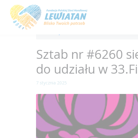
/
Akcje
/
Sztab nr #6260 sieci Lewiatan
Sztab nr #6260 si
do udziału w 33.F
7 stycznia 2025