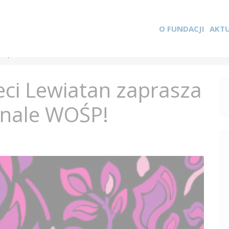
O FUNDACJI
AKT
 zaprasza do udziału w 33.Finale WOŚP!
eci Lewiatan zaprasza
inale WOŚP!