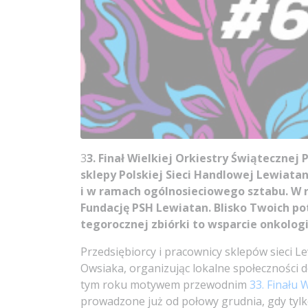
3
3. Finał Wielkiej Orkiestry Świątecznej 
sklepy Polskiej Sieci Handlowej Lewiatan 
i w ramach ogólnosieciowego sztabu. W
Fundację PSH Lewiatan. Blisko Twoich pot
tegorocznej zbiórki to wsparcie onkologii
Przedsiębiorcy i pracownicy sklepów sieci L
Owsiaka, organizując lokalne społeczności d
tym roku motywem przewodnim
33. Finału
prowadzone już od połowy grudnia, gdy tylk