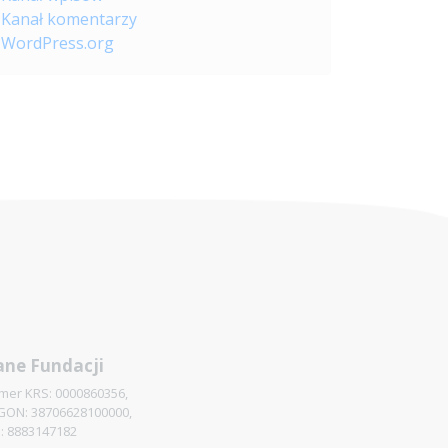
Kanał komentarzy
WordPress.org
ne Fundacji
mer KRS: 0000860356,
GON: 38706628100000,
P: 8883147182