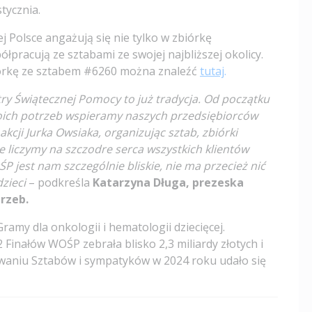
stycznia.
j Polsce angażują się nie tylko w zbiórkę
łpracują ze sztabami ze swojej najbliższej okolicy.
órkę ze sztabem #6260 można znaleźć
tutaj
.
estry Świątecznej Pomocy to już tradycja. Od początku
oich potrzeb wspieramy naszych przedsiębiorców
cji Jurka Owsiaka, organizując sztab, zbiórki
le liczymy na szczodre serca wszystkich klientów
 jest nam szczególnie bliskie, nie ma przecież nić
dzieci
– podkreśla
Katarzyna Długa, prezeska
rzeb.
amy dla onkologii i hematologii dziecięcej.
 Finałów WOŚP zebrała blisko 2,3 miliardy złotych i
owaniu Sztabów i sympatyków w 2024 roku udało się