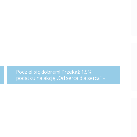
Podziel się dobrem! Przekaż 1,5%
podatku na akcję „Od serca dla serca”