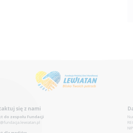
aktuj się z nami
Da
t do zespołu Fundacji
Nu
@fundacja.lewiatan.pl
RE
NI
t dla mediów