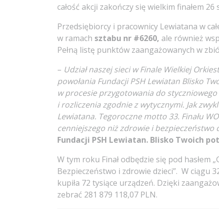
całość akcji zakończy się wielkim finałem 26 
Przedsiębiorcy i pracownicy Lewiatana w całe
w ramach
sztabu nr #6260,
ale również wspó
Pełną listę punktów zaangażowanych w zbi
–
Udział naszej sieci w Finale Wielkiej Orki
powołania Fundacji PSH Lewiatan Blisko Tw
w procesie przygotowania do styczniowego ak
i rozliczenia zgodnie z wytycznymi. Jak zwyk
Lewiatana. Tegoroczne motto 33. Finału WOŚP
cenniejszego niż zdrowie i bezpieczeństwo 
Fundacji PSH Lewiatan. Blisko Twoich pot
W tym roku Finał odbędzie się pod hasłem „Gr
Bezpieczeństwo i zdrowie dzieci”. W ciągu 32
kupiła 72 tysiące urządzeń. Dzięki zaangaż
zebrać 281 879 118,07 PLN.