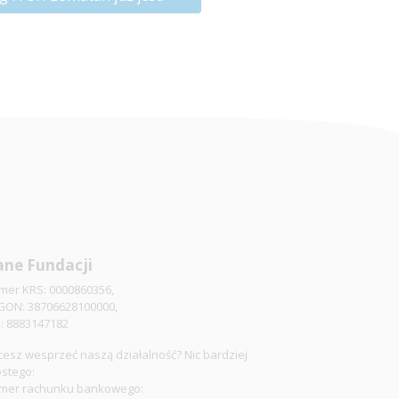
ne Fundacji
mer KRS: 0000860356,
GON: 38706628100000,
P: 8883147182
esz wesprzeć naszą działalność? Nic bardziej
ostego:
mer rachunku bankowego: