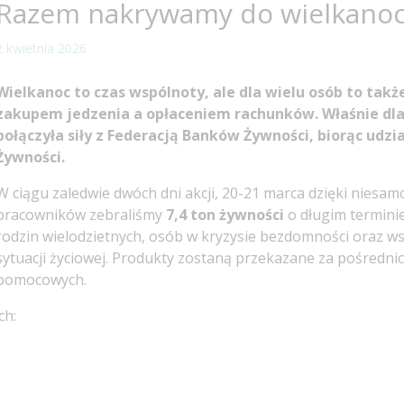
Razem nakrywamy do wielkanoc
2 kwietnia 2026
Wielkanoc to czas wspólnoty, ale dla wielu osób to ta
zakupem jedzenia a opłaceniem rachunków. Właśnie dla
połączyła siły z Federacją Banków Żywności, biorąc udzi
Żywności.
W ciągu zaledwie dwóch dni akcji, 20-21 marca dzięki nies
pracowników zebraliśmy
7,4 ton żywności
o długim terminie
rodzin wielodzietnych, osób w kryzysie bezdomności oraz wszy
sytuacji życiowej. Produkty zostaną przekazane za pośrednic
pomocowych.
ch: