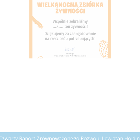
Czwarty Raport Zrównoważonego Rozwoju Lewiatan Holding i