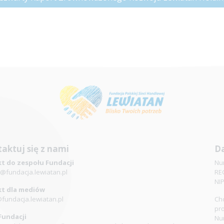
aktuj się z nami
Da
t do zespołu Fundacji
Nu
@fundacja.lewiatan.pl
RE
NI
t dla mediów
fundacja.lewiatan.pl
Chc
pr
Fundacji
Nu