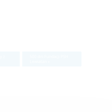
y z
500 dni Fundacji PSH
Lewiatan