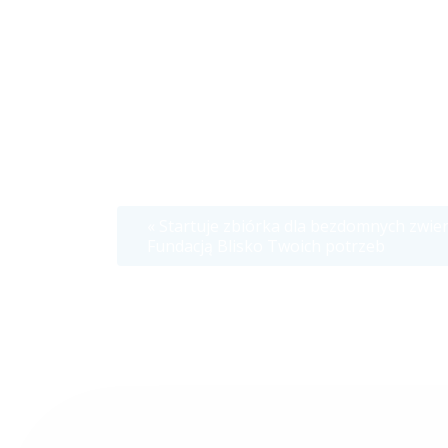
Startuje zbiórka dla bezdomnych zwie
Fundacją Blisko Twoich potrzeb