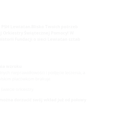
a PSH Lewiatan.Blisko Twoich potrzeb
ej Orkiestry Świątecznej Pomocy! W
torii Fundacji o sieci Lewiatan sztab
enia wzroku
nych nieprawidłowości i podjęcie leczenia, a
olskim placówkom brakuje.
 świecie orkiestry.
 można dorzucić swój wkład już od połowy