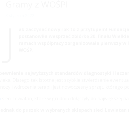
Gramy z WOŚP!
3 stycznia 2022
J
ak zaczynać nowy rok to z przytupem! Fundacj
postanowiła wesprzeć zbiórkę 30. finału Wielki
ramach współpracy zorganizowała pierwszy w his
WOŚP.
zapewnienie najwyższych standardów diagnostyki i lecz
eka. Dlatego tak istotne jest szybkie stwierdzenie ewentual
ozy i wdrożenia terapii jest nowoczesny sprzęt, którego p
h
sieci Lewiatan, które w grudniu dołączyły do największej na
u, jednak do puszek w wybranych sklepach sieci Lewiatan