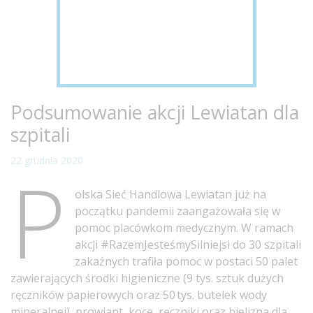
Podsumowanie akcji Lewiatan dla
szpitali
22 grudnia 2020
P
olska Sieć Handlowa Lewiatan już na
początku pandemii zaangażowała się w
pomoc placówkom medycznym. W ramach
akcji #RazemJesteśmySilniejsi do 30 szpitali
zakaźnych trafiła pomoc w postaci 50 palet
zawierających środki higieniczne (9 tys. sztuk dużych
ręczników papierowych oraz 50 tys. butelek wody
mineralnej), prowiant, koce, ręczniki oraz bielizna dla