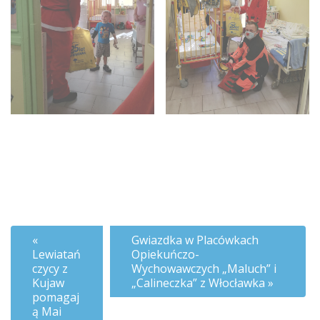
Gwiazdka w Placówkach
Lewiatań
Opiekuńczo-
czycy z
Wychowawczych „Maluch” i
Kujaw
„Calineczka” z Włocławka
pomagaj
ą Mai